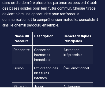
dans cette dernière phase, les partenaires peuvent établir
des bases solides pour leur futur commun. Chaque tirage
devient alors une opportunité pour renforcer la
communication et la compréhension mutuelle, consolidant
ainsi le chemin parcouru ensemble.
Phase du
Description
Caractéristiques
Parcours
Principales
Rencontre
Connexion
Attraction
intense et
irrépressible
immédiate
Fusion
Exploration des
Éveil émotionnel
blessures
internes
Séparation
Travail
Autonomie
personnel et
émotionnelle
introspection
Réunion
Célébration de
Renaissance